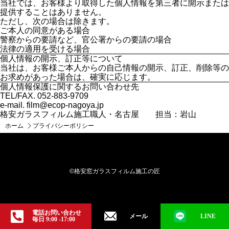
当社では、お客様より取得した個人情報を第三者に開示または
提供することはありません。
ただし、次の場合は除きます。
ご本人の同意がある場合
警察からの要請など、官公署からの要請の場合
法律の適用を受ける場合
個人情報の開示、訂正等について
当社は、お客様ご本人からの自己情報の開示、訂正、削除等の
お求めがあった場合は、確実に応じます。
個人情報保護に関するお問い合わせ先
TEL/FAX. 052-883-9709
e-mail. film@ecop-nagoya.jp
格安ガラスフィルム施工職人・名古屋 担当：岩山
ホーム
プライバシーポリシー
©格安窓ガラスフィルム施工の匠
電話お問い合わせ
メール
LINE
毎日 9:00 -17:00