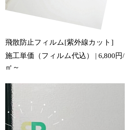
⾶散防⽌フィルム[紫外線カット]
施工単価
（フィルム代込）
| 6,800円
/
㎡～