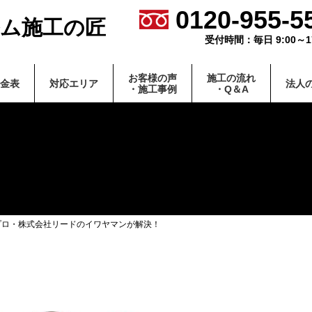
0120-955-5
ム施工の匠
受付時間：毎日 9:00～17
お客様の声
施⼯の流れ
⾦表
対応エリア
法⼈
・施⼯事例
・Q＆A
プロ・株式会社リードのイワヤマンが解決！