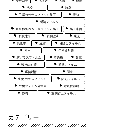
冷房効率
名古屋
大阪
奈良
学校
岐阜
工場のガラスフィルム施工
愛知
断熱フィルム
新事務所のガラスフィルム施工
施工事例
暑さ対策
暑さ軽減
東京
浜松市
滋賀
目隠しフィルム
神戸
空き巣対策
窓ガラスフィルム
節約術
節電
紫外線対策
遮熱フィルム
遮熱断熱
関東
防犯 ガラスフィルム
防犯フィルム
防犯フィルム名古屋
電気代節約
静岡
飛散防止フィルム
カテゴリー