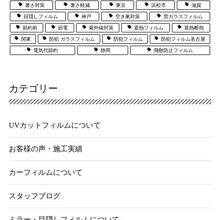
暑さ対策
暑さ軽減
東京
浜松市
滋賀
目隠しフィルム
神戸
空き巣対策
窓ガラスフィルム
節約術
節電
紫外線対策
遮熱フィルム
遮熱断熱
関東
防犯 ガラスフィルム
防犯フィルム
防犯フィルム名古屋
電気代節約
静岡
飛散防止フィルム
カテゴリー
UVカットフィルムについて
お客様の声・施工実績
カーフィルムについて
スタッフブログ
ミラー・目隠しフィルムについて