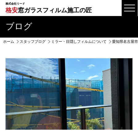
株式会社リード
格安
窓ガラスフィルム施工の匠
ブログ
ホーム
スタッフブログ
ミラー・目隠しフィルムについて
愛知県名古屋市