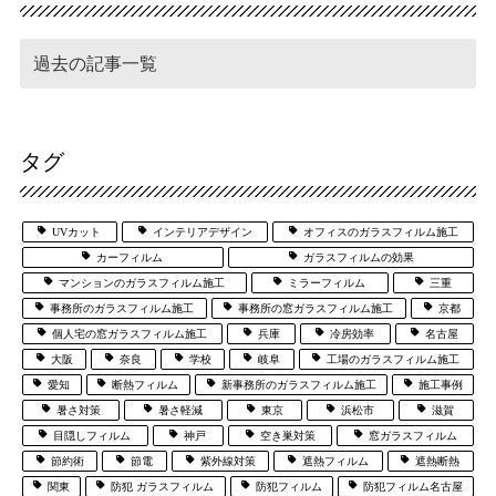
タグ
UVカット
インテリアデザイン
オフィスのガラスフィルム施工
カーフィルム
ガラスフィルムの効果
マンションのガラスフィルム施工
ミラーフィルム
三重
事務所のガラスフィルム施工
事務所の窓ガラスフィルム施工
京都
個人宅の窓ガラスフィルム施工
兵庫
冷房効率
名古屋
大阪
奈良
学校
岐阜
工場のガラスフィルム施工
愛知
断熱フィルム
新事務所のガラスフィルム施工
施工事例
暑さ対策
暑さ軽減
東京
浜松市
滋賀
目隠しフィルム
神戸
空き巣対策
窓ガラスフィルム
節約術
節電
紫外線対策
遮熱フィルム
遮熱断熱
関東
防犯 ガラスフィルム
防犯フィルム
防犯フィルム名古屋