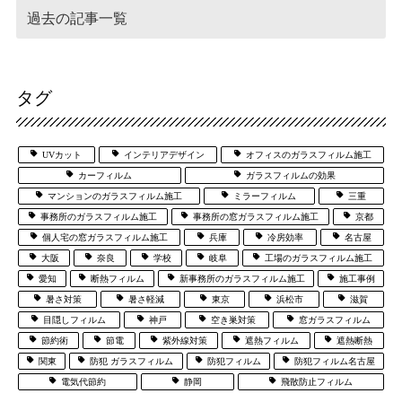
タグ
UVカット
インテリアデザイン
オフィスのガラスフィルム施工
カーフィルム
ガラスフィルムの効果
マンションのガラスフィルム施工
ミラーフィルム
三重
事務所のガラスフィルム施工
事務所の窓ガラスフィルム施工
京都
個人宅の窓ガラスフィルム施工
兵庫
冷房効率
名古屋
大阪
奈良
学校
岐阜
工場のガラスフィルム施工
愛知
断熱フィルム
新事務所のガラスフィルム施工
施工事例
暑さ対策
暑さ軽減
東京
浜松市
滋賀
目隠しフィルム
神戸
空き巣対策
窓ガラスフィルム
節約術
節電
紫外線対策
遮熱フィルム
遮熱断熱
関東
防犯 ガラスフィルム
防犯フィルム
防犯フィルム名古屋
電気代節約
静岡
飛散防止フィルム