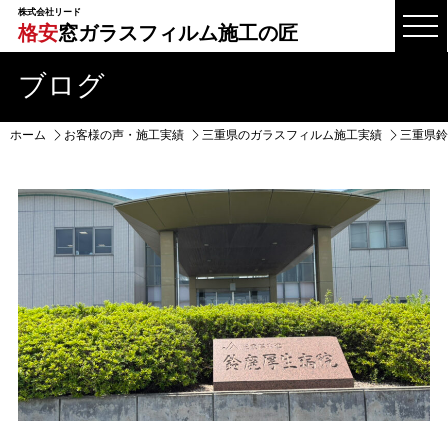
株式会社リード
格安
窓ガラスフィルム施工の匠
ブログ
ホーム
お客様の声・施工実績
三重県のガラスフィルム施工実績
三重県鈴