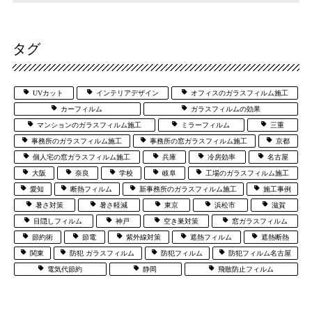
タグ
UVカット
インテリアデザイン
オフィスのガラスフィルム施工
カーフィルム
ガラスフィルムの効果
マンションのガラスフィルム施工
ミラーフィルム
三重
事務所のガラスフィルム施工
事務所の窓ガラスフィルム施工
京都
個人宅の窓ガラスフィルム施工
兵庫
冷房効率
名古屋
大阪
奈良
学校
岐阜
工場のガラスフィルム施工
愛知
断熱フィルム
新事務所のガラスフィルム施工
施工事例
暑さ対策
暑さ軽減
東京
浜松市
滋賀
目隠しフィルム
神戸
空き巣対策
窓ガラスフィルム
節約術
節電
紫外線対策
遮熱フィルム
遮熱断熱
関東
防犯 ガラスフィルム
防犯フィルム
防犯フィルム名古屋
電気代節約
静岡
飛散防止フィルム