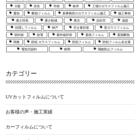
大阪
奈良
学校
岐阜
工場のガラスフィルム施工
愛知
断熱フィルム
新事務所のガラスフィルム施工
施工事例
暑さ対策
暑さ軽減
東京
浜松市
滋賀
目隠しフィルム
神戸
空き巣対策
窓ガラスフィルム
節約術
節電
紫外線対策
遮熱フィルム
遮熱断熱
関東
防犯 ガラスフィルム
防犯フィルム
防犯フィルム名古屋
電気代節約
静岡
飛散防止フィルム
カテゴリー
UVカットフィルムについて
お客様の声・施工実績
カーフィルムについて