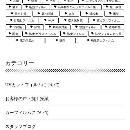
大阪
奈良
学校
岐阜
工場のガラスフィルム施工
愛知
断熱フィルム
新事務所のガラスフィルム施工
施工事例
暑さ対策
暑さ軽減
東京
浜松市
滋賀
目隠しフィルム
神戸
空き巣対策
窓ガラスフィルム
節約術
節電
紫外線対策
遮熱フィルム
遮熱断熱
関東
防犯 ガラスフィルム
防犯フィルム
防犯フィルム名古屋
電気代節約
静岡
飛散防止フィルム
カテゴリー
UVカットフィルムについて
お客様の声・施工実績
カーフィルムについて
スタッフブログ