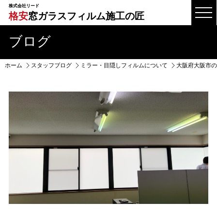
株式会社リード
格安
窓ガラスフィルム施工の匠
ブログ
ホーム
スタッフブログ
ミラー・目隠しフィルムについて
大阪府大阪市の