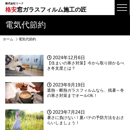
株式会社リード
格安
窓ガラスフィルム施工の匠
電気代節約
ホーム
電気代節約
2024年12月6日
【住まいの寒さ対策】今から取り掛かるべ
き冬支度とは？
2023年9月19日
遮熱・断熱ガラスフィルムなら、残暑～冬
の寒さ対策までオールOK！
2023年7月24日
暑さに負けない！夏バテの予防方法をおさ
らいしましょう！