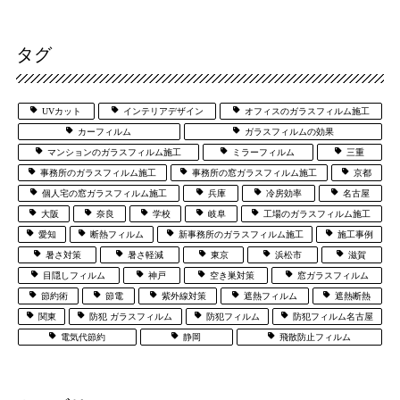
タグ
UVカット
インテリアデザイン
オフィスのガラスフィルム施工
カーフィルム
ガラスフィルムの効果
マンションのガラスフィルム施工
ミラーフィルム
三重
事務所のガラスフィルム施工
事務所の窓ガラスフィルム施工
京都
個人宅の窓ガラスフィルム施工
兵庫
冷房効率
名古屋
大阪
奈良
学校
岐阜
工場のガラスフィルム施工
愛知
断熱フィルム
新事務所のガラスフィルム施工
施工事例
暑さ対策
暑さ軽減
東京
浜松市
滋賀
目隠しフィルム
神戸
空き巣対策
窓ガラスフィルム
節約術
節電
紫外線対策
遮熱フィルム
遮熱断熱
関東
防犯 ガラスフィルム
防犯フィルム
防犯フィルム名古屋
電気代節約
静岡
飛散防止フィルム